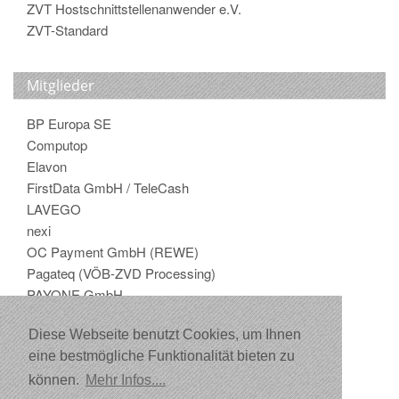
ZVT Hostschnittstellenanwender e.V.
ZVT-Standard
Mitglieder
BP Europa SE
Computop
Elavon
FirstData GmbH / TeleCash
LAVEGO
nexi
OC Payment GmbH (REWE)
Pagateq (VÖB-ZVD Processing)
PAYONE GmbH
Shell
Diese Webseite benutzt Cookies, um Ihnen
transact
eine bestmögliche Funktionalität bieten zu
Verifone Payments GmbH
VR Payment GmbH
können.
Mehr Infos....